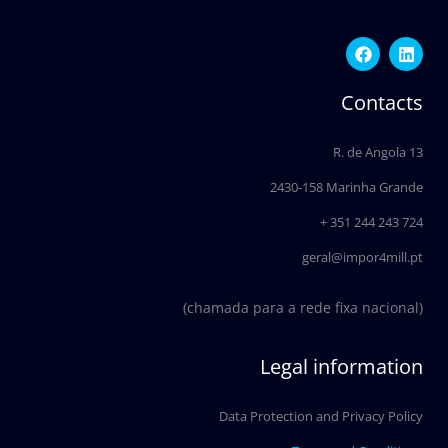
F
L
a
i
c
n
e
k
Contacts
b
e
o
d
o
i
R. de Angola 13
k
n
2430-158 Marinha Grande
+ 351 244 243 724
geral@impor4mill.pt
(chamada para a rede fixa nacional)
Legal information
Data Protection and Privacy Policy