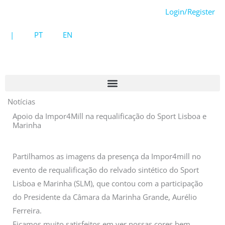
Skip
Login/Register
to
content
|
PT
EN
Notícias
Apoio da Impor4Mill na requalificação do Sport Lisboa e
Marinha
Partilhamos as imagens da presença da Impor4mill no
evento de requalificação do relvado sintético do Sport
Lisboa e Marinha (SLM), que contou com a participação
do Presidente da Câmara da Marinha Grande, Aurélio
Ferreira.
Ficamos muito satisfeitos em ver nossas cores bem