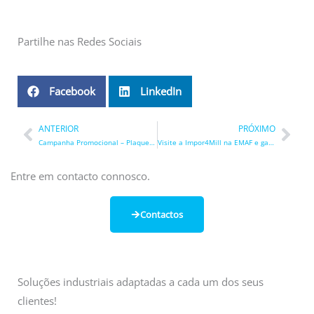
Partilhe nas Redes Sociais
Facebook
LinkedIn
ANTERIOR
PRÓXIMO
Prev
Nex
Campanha Promocional – Plaquetes de Roscar
Visite a Impor4Mill na EMAF e garanta o seu convite gratuito!
Entre em contacto connosco.
Contactos
Soluções industriais adaptadas a cada um dos seus
clientes!