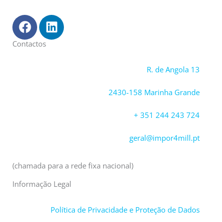
F
L
a
i
c
n
Contactos
e
k
b
e
R. de Angola 13
o
d
o
i
2430-158 Marinha Grande
k
n
+ 351 244 243 724
geral@impor4mill.pt
(chamada para a rede fixa nacional)
Informação Legal
Política de Privacidade e Proteção de Dados