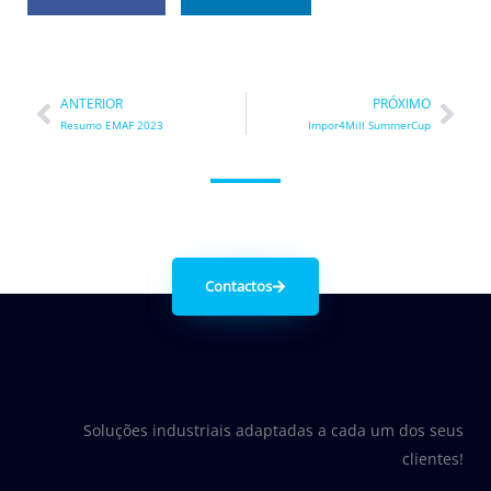
Prev
Nex
ANTERIOR
PRÓXIMO
Resumo EMAF 2023
Impor4Mill SummerCup
Entre em contacto connosco.
Contactos
Soluções industriais adaptadas a cada um dos seus
clientes!