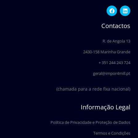
F
L
a
i
c
n
e
k
Contactos
b
e
o
d
o
i
R. de Angola 13
k
n
2430-158 Marinha Grande
+ 351 244 243 724
geral@impor4mill.pt
(chamada para a rede fixa nacional)
Informação Legal
Política de Privacidade e Proteção de Dados
Termos e Condições