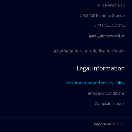
o
i
R. de Angola 13
k
n
2430-158 Marinha Grande
+ 351 244 243 724
geral@impor4mill.pt
(chamada para a rede fixa nacional)
Legal information
Data Protection and Privacy Policy
Terms and Conditions
Complaints book
Impor4mill © 2023