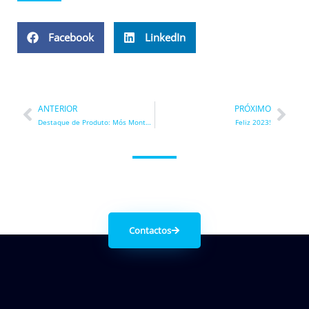
Facebook
LinkedIn
Prev
Nex
ANTERIOR
PRÓXIMO
Destaque de Produto: Mós Montadas
Feliz 2023!
Entre em contacto connosco.
Contactos