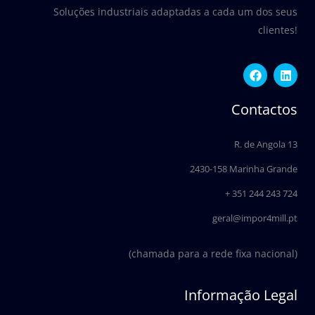
Soluções industriais adaptadas a cada um dos seus
clientes!
F
L
a
i
c
n
e
k
Contactos
b
e
o
d
o
i
R. de Angola 13
k
n
2430-158 Marinha Grande
+ 351 244 243 724
geral@impor4mill.pt
(chamada para a rede fixa nacional)
Informação Legal