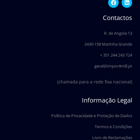
a
i
c
n
e
k
Contactos
b
e
o
d
o
i
R. de Angola 13
k
n
2430-158 Marinha Grande
+ 351 244 243 724
geral@impor4mill.pt
(chamada para a rede fixa nacional)
Informação Legal
Política de Privacidade e Proteção de Dados
Termos e Condições
Livro de Reclamações