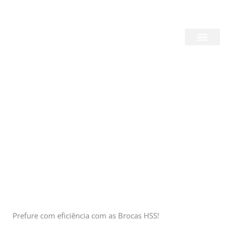
Skip
Login/Register
|
PT
EN
to
content
Quem Somos
Notícias
Prefure com eficiência com as Brocas HSS!