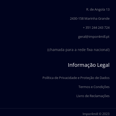
o
d
o
i
R. de Angola 13
k
n
2430-158 Marinha Grande
+ 351 244 243 724
geral@impor4mill.pt
(chamada para a rede fixa nacional)
Informação Legal
Política de Privacidade e Proteção de Dados
Termos e Condições
Livro de Reclamações
Impor4mill © 2023