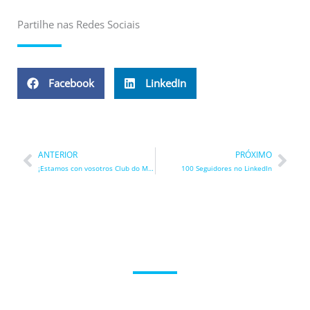
Partilhe nas Redes Sociais
Facebook
LinkedIn
Prev
Nex
ANTERIOR
PRÓXIMO
¡Estamos con vosotros Club do Mar Bueu!
100 Seguidores no LinkedIn
Entre em contacto connosco.