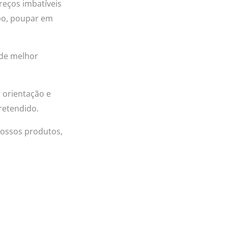
eços imbatíveis
po, poupar em
 de melhor
 orientação e
retendido.
nossos produtos,