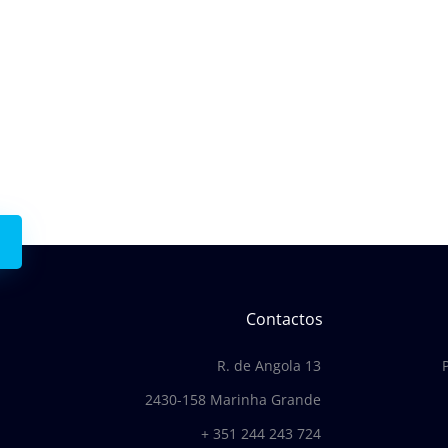
onnosco.
Contactos
R. de Angola 13
2430-158 Marinha Grande
+ 351 244 243 724