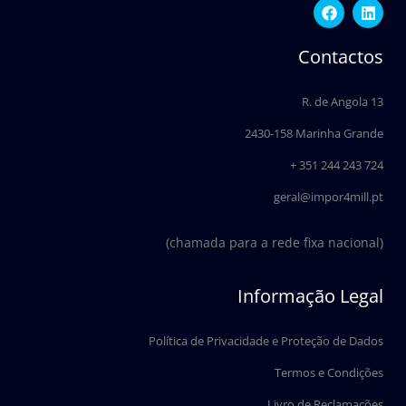
F
L
a
i
c
n
e
k
Contactos
b
e
o
d
o
i
R. de Angola 13
k
n
2430-158 Marinha Grande
+ 351 244 243 724
geral@impor4mill.pt
(chamada para a rede fixa nacional)
Informação Legal
Política de Privacidade e Proteção de Dados
Termos e Condições
Livro de Reclamações