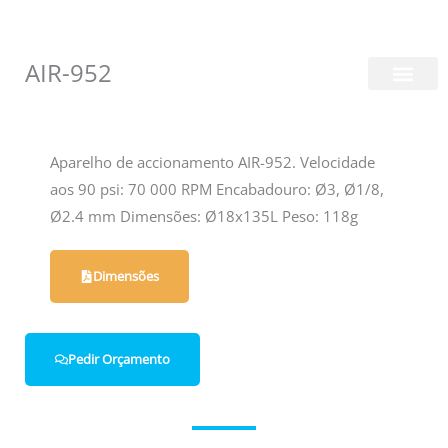
Skip
Login/Register
|
PT
EN
to
content
AIR-952
Quem Somos
Aparelho de accionamento AIR-952. Velocidade
aos 90 psi: 70 000 RPM Encabadouro: Ø3, Ø1/8,
Ø2.4 mm Dimensões: Ø18x135L Peso: 118g
Dimensões
Pedir Orçamento