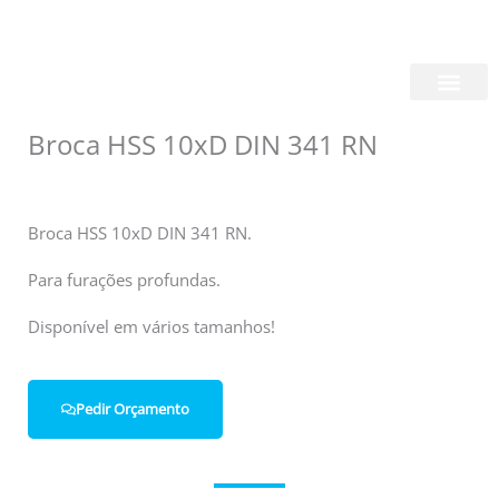
Skip
Login/Register
|
PT
EN
to
content
Quem Somos
Broca HSS 10xD DIN 341 RN
Broca HSS 10xD DIN 341 RN.
Para furações profundas.
Disponível em vários tamanhos!
Pedir Orçamento