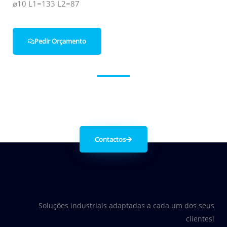
⌀10 L1=133 L2=87
Pedir Orçamento
Entre em contacto connosco.
Contactos
Soluções industriais adaptadas a cada um dos seus
clientes!