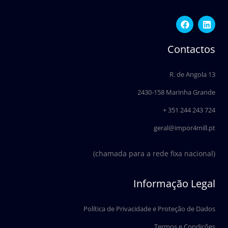
F
L
a
i
c
n
e
k
Contactos
b
e
o
d
o
i
R. de Angola 13
k
n
2430-158 Marinha Grande
+ 351 244 243 724
geral@impor4mill.pt
(chamada para a rede fixa nacional)
Informação Legal
Política de Privacidade e Proteção de Dados
Termos e Condições