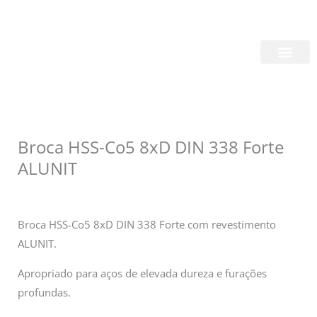
Skip
Login/Register
|
PT
EN
to
content
Quem Somos
Broca HSS-Co5 8xD DIN 338 Forte
ALUNIT
Broca HSS-Co5 8xD DIN 338 Forte com revestimento
ALUNIT.
Apropriado para aços de elevada dureza e furações
profundas.