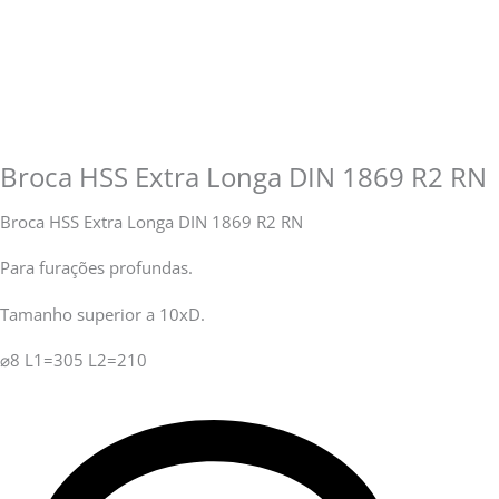
Broca HSS Extra Longa DIN 1869 R2 RN
Broca HSS Extra Longa DIN 1869 R2 RN
Para furações profundas.
Tamanho superior a 10xD.
⌀8 L1=305 L2=210