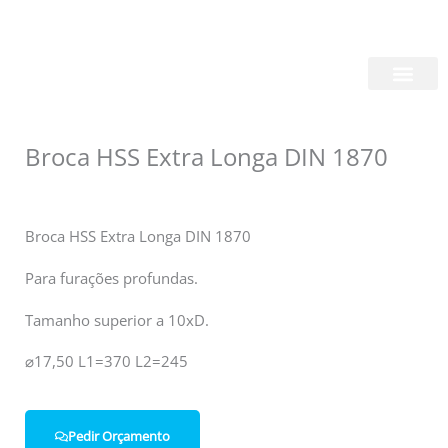
Skip
Login/Register
|
PT
EN
to
content
Quem Somos
Broca HSS Extra Longa DIN 1870
Broca HSS Extra Longa DIN 1870
Para furações profundas.
Tamanho superior a 10xD.
⌀17,50 L1=370 L2=245
Pedir Orçamento