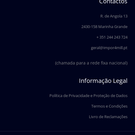
Contactos
b
e
o
d
o
i
R. de Angola 13
k
n
2430-158 Marinha Grande
+ 351 244 243 724
geral@impor4mill.pt
(chamada para a rede fixa nacional)
Informação Legal
Política de Privacidade e Proteção de Dados
Termos e Condições
Livro de Reclamações