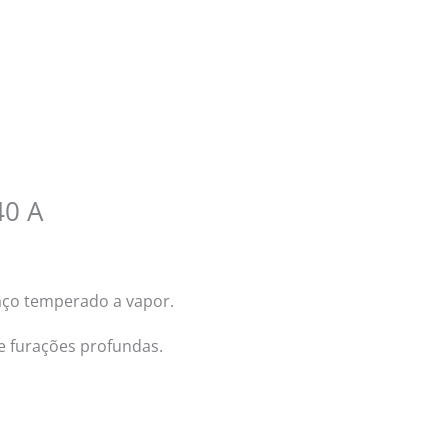
40 A
aço temperado a vapor.
e furações profundas.