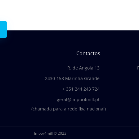
Contactos
R. de Angola 13
2430-158 Marinha Grande
+ 351 244 243 724
geral@impor4mill.pt
(chamada para a rede fixa nacional)
Impor4mill © 2023