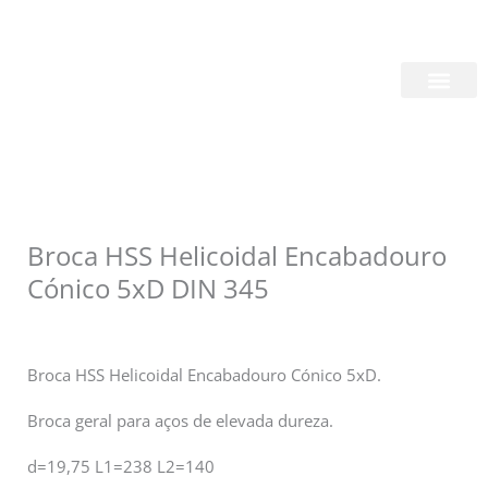
Skip
Login/Register
|
PT
EN
to
content
Quem Somos
Broca HSS Helicoidal Encabadouro
Cónico 5xD DIN 345
Broca HSS Helicoidal Encabadouro Cónico 5xD.
Broca geral para aços de elevada dureza.
d=19,75 L1=238 L2=140