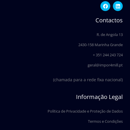
F
L
a
i
c
n
e
k
Contactos
b
e
o
d
o
i
R. de Angola 13
k
n
2430-158 Marinha Grande
+ 351 244 243 724
geral@impor4mill.pt
(chamada para a rede fixa nacional)
Informação Legal
Política de Privacidade e Proteção de Dados
Termos e Condições