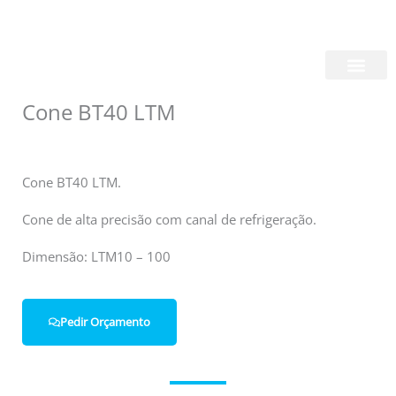
Skip
Login/Register
|
PT
EN
to
content
Quem Somos
Cone BT40 LTM
Cone BT40 LTM.
Cone de alta precisão com canal de refrigeração.
Dimensão: LTM10 – 100
Pedir Orçamento