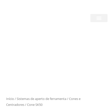
Skip
Login/Register
|
PT
EN
to
content
Quem Somos
Produtos
Início
/
Sistemas de aperto de ferramenta
/
Cones e
Centradores
/ Cone SK50