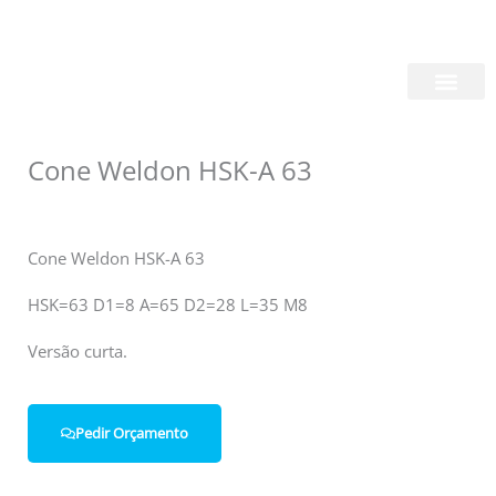
Skip
Login/Register
|
PT
EN
to
content
Quem Somos
Cone Weldon HSK-A 63
Cone Weldon HSK-A 63
HSK=63 D1=8 A=65 D2=28 L=35 M8
Versão curta.
Pedir Orçamento