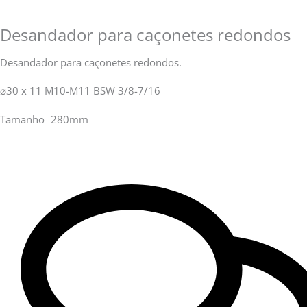
Desandador para caçonetes redondos
Desandador para caçonetes redondos.
⌀30 x 11 M10-M11 BSW 3/8-7/16
Tamanho=280mm