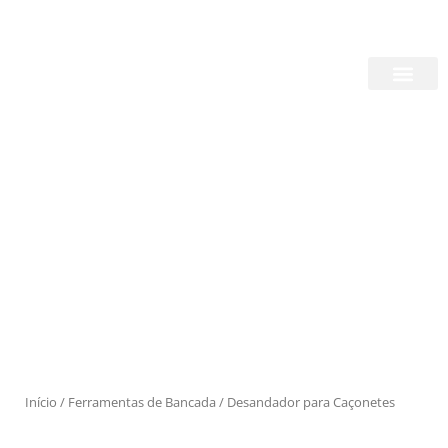
Skip
Login/Register
|
PT
EN
to
content
Quem Somos
Produtos
Início
/
Ferramentas de Bancada
/ Desandador para Caçonetes