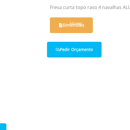
Fresa curta topo raso 4 navalhas A
Home
Quem Somos
Dimensões
Pedir Orçamento
 connosco.