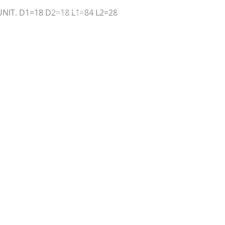
LUNIT. D1=18 D2=18 L1=84 L2=28
Login/Register
|
PT
EN
Produtos
Notícias
Contactos