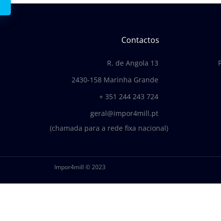
Contactos
R. de Angola 13
2430-158 Marinha Grande
+ 351 244 243 724
geral@impor4mill.pt
(chamada para a rede fixa nacional)
Impor4mill © 2023