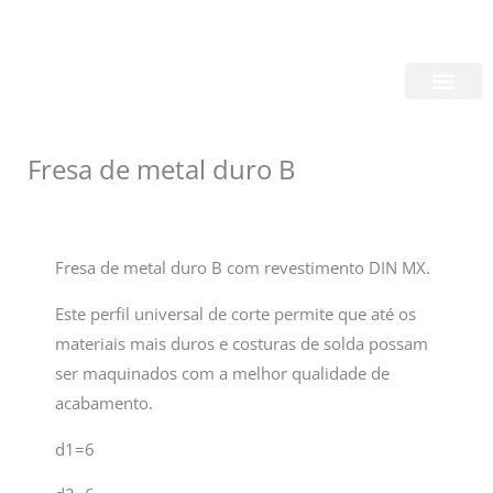
Skip
Login/Register
|
PT
EN
to
content
Quem Somos
Fresa de metal duro B
Fresa de metal duro B com revestimento DIN MX.
Este perfil universal de corte permite que até os
materiais mais duros e costuras de solda possam
ser maquinados com a melhor qualidade de
acabamento.
d1=6