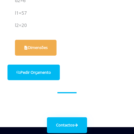
d2=6
l1=57
l2=20
Dimensões
Pedir Orçamento
Entre em contacto connosco.
Contactos