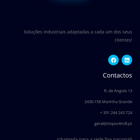
Soluções industriais adaptadas a cada um dos seus
clientes!
F
L
a
i
c
n
e
k
Contactos
b
e
o
d
o
i
R. de Angola 13
k
n
2430-158 Marinha Grande
+ 351 244 243 724
geral@impor4mill.pt
(chamada para a rede fixa nacional)