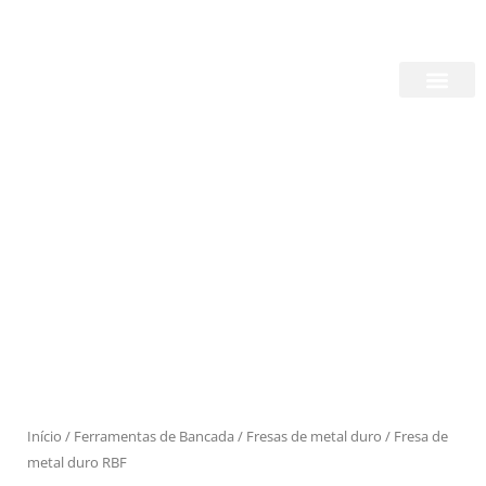
Skip
Login/Register
|
PT
EN
to
content
Quem Somos
Produtos
Início
/
Ferramentas de Bancada
/
Fresas de metal duro
/ Fresa de
metal duro RBF