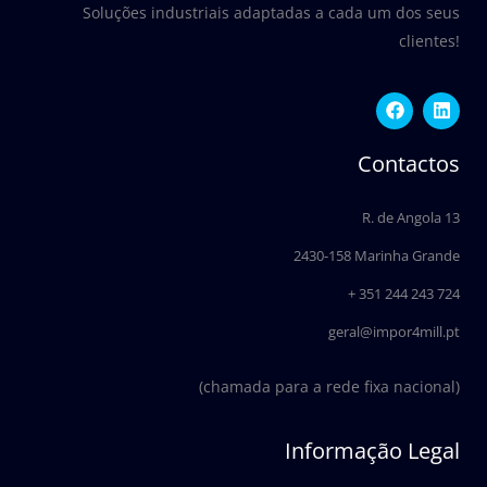
Soluções industriais adaptadas a cada um dos seus
clientes!
F
L
a
i
c
n
e
k
Contactos
b
e
o
d
o
i
R. de Angola 13
k
n
2430-158 Marinha Grande
+ 351 244 243 724
geral@impor4mill.pt
(chamada para a rede fixa nacional)
Informação Legal