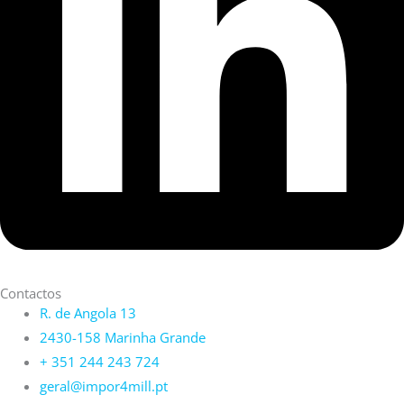
Contactos
R. de Angola 13
2430-158 Marinha Grande
+ 351 244 243 724
geral@impor4mill.pt