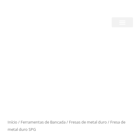
Skip
Login/Register
|
PT
EN
to
content
Quem Somos
Produtos
Início
/
Ferramentas de Bancada
/
Fresas de metal duro
/ Fresa de
metal duro SPG