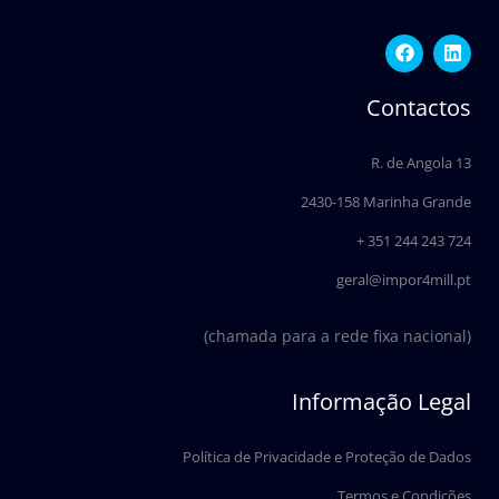
F
L
a
i
c
n
e
k
Contactos
b
e
o
d
o
i
R. de Angola 13
k
n
2430-158 Marinha Grande
+ 351 244 243 724
geral@impor4mill.pt
(chamada para a rede fixa nacional)
Informação Legal
Política de Privacidade e Proteção de Dados
Termos e Condições