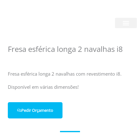
Skip
Login/Register
|
PT
EN
to
content
Quem Somos
Fresa esférica longa 2 navalhas i8
Fresa esférica longa 2 navalhas com revestimento i8.
Disponível em várias dimensões!
Pedir Orçamento