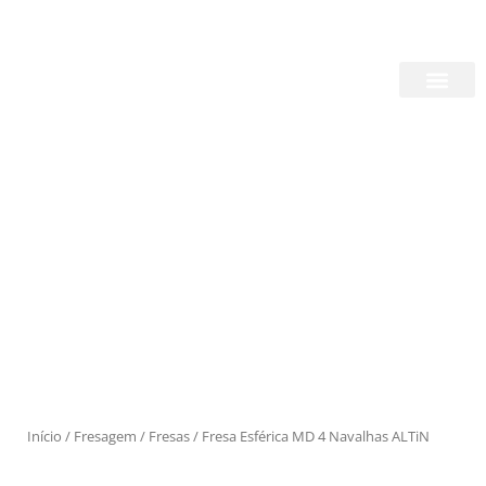
Skip
Login/Register
|
PT
EN
to
content
Quem Somos
Produtos
Início
/
Fresagem
/
Fresas
/ Fresa Esférica MD 4 Navalhas ALTiN