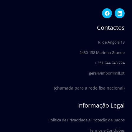
F
L
a
i
c
n
e
k
Contactos
b
e
o
d
o
i
R. de Angola 13
k
n
2430-158 Marinha Grande
+ 351 244 243 724
geral@impor4mill.pt
(chamada para a rede fixa nacional)
Informação Legal
Política de Privacidade e Proteção de Dados
Termos e Condições