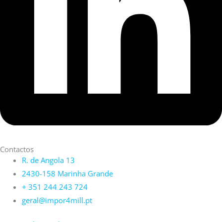
Contactos
R. de Angola 13
2430-158 Marinha Grande
+ 351 244 243 724
geral@impor4mill.pt