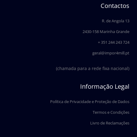
e
k
Contactos
b
e
o
d
o
i
R. de Angola 13
k
n
2430-158 Marinha Grande
+ 351 244 243 724
geral@impor4mill.pt
(chamada para a rede fixa nacional)
Informação Legal
Política de Privacidade e Proteção de Dados
Termos e Condições
Livro de Reclamações