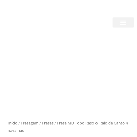
Skip
Login/Register
|
PT
EN
to
content
Quem Somos
Produtos
Início
/
Fresagem
/
Fresas
/ Fresa MD Topo Raso c/ Raio de Canto 4
navalhas