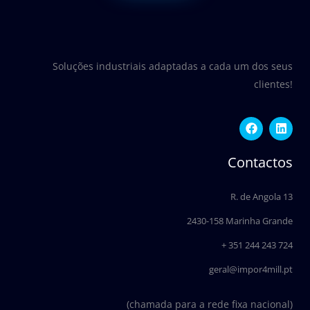
Soluções industriais adaptadas a cada um dos seus
clientes!
F
L
a
i
c
n
e
k
Contactos
b
e
o
d
o
i
R. de Angola 13
k
n
2430-158 Marinha Grande
+ 351 244 243 724
geral@impor4mill.pt
(chamada para a rede fixa nacional)