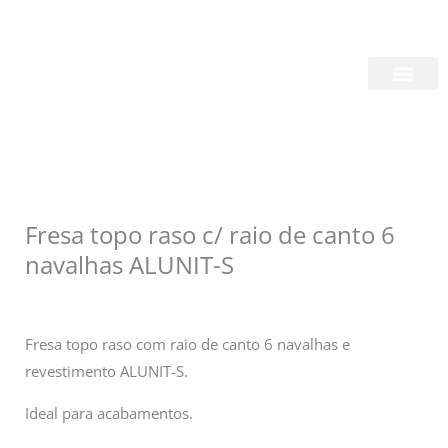
Skip
Login/Register
|
PT
EN
to
content
Quem Somos
Fresa topo raso c/ raio de canto 6
navalhas ALUNIT-S
Fresa topo raso com raio de canto 6 navalhas e
revestimento ALUNIT-S.
Ideal para acabamentos.