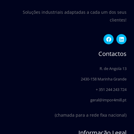
Soluções industriais adaptadas a cada um dos seus
clientes!
F
L
a
i
c
n
e
k
Contactos
b
e
o
d
o
i
R. de Angola 13
k
n
2430-158 Marinha Grande
+ 351 244 243 724
geral@impor4mill.pt
(chamada para a rede fixa nacional)
Informação Legal