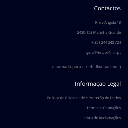
c
n
e
k
Contactos
b
e
o
d
o
i
R. de Angola 13
k
n
2430-158 Marinha Grande
+ 351 244 243 724
geral@impor4mill.pt
(chamada para a rede fixa nacional)
Informação Legal
Política de Privacidade e Proteção de Dados
Termos e Condições
Livro de Reclamações