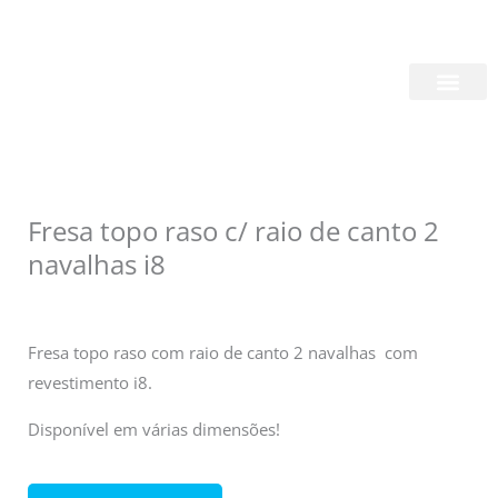
Skip
Login/Register
|
PT
EN
to
content
Quem Somos
Fresa topo raso c/ raio de canto 2
navalhas i8
Fresa topo raso com raio de canto 2 navalhas com
revestimento i8.
Disponível em várias dimensões!