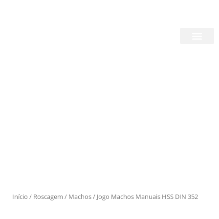
Skip
Login/Register
|
PT
EN
to
content
Quem Somos
Produtos
Início
/
Roscagem
/
Machos
/ Jogo Machos Manuais HSS DIN 352