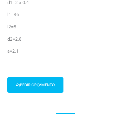
d1=2 x 0.4
l1=36
l2=8
d2=2.8
a=2.1
PEDIR ORÇAMENTO
Entre em contacto connosco.