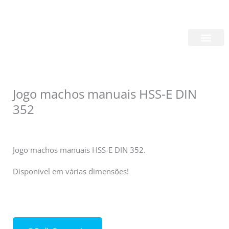
Skip
Login/Register
|
PT
EN
to
content
Quem Somos
Jogo machos manuais HSS-E DIN
352
Jogo machos manuais HSS-E DIN 352.
Disponível em várias dimensões!