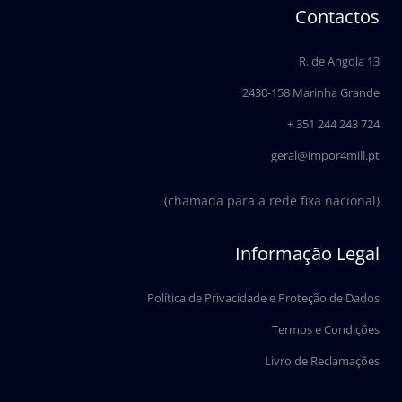
e
k
Contactos
b
e
o
d
o
i
R. de Angola 13
k
n
2430-158 Marinha Grande
+ 351 244 243 724
geral@impor4mill.pt
(chamada para a rede fixa nacional)
Informação Legal
Política de Privacidade e Proteção de Dados
Termos e Condições
Livro de Reclamações