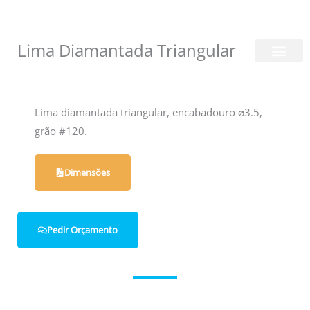
Skip
Login/Register
|
PT
EN
to
content
Lima Diamantada Triangular
Quem Somos
Lima diamantada triangular, encabadouro ⌀3.5,
grão #120.
Dimensões
Pedir Orçamento
Entre em contacto connosco.