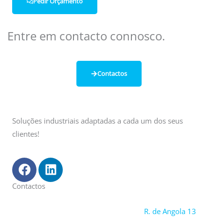
Pedir Orçamento
Entre em contacto connosco.
Contactos
Soluções industriais adaptadas a cada um dos seus
clientes!
F
L
a
i
c
n
Contactos
e
k
b
e
R. de Angola 13