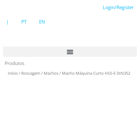
Skip
Login/Register
to
content
|
PT
EN
Produtos
Início
/
Roscagem
/
Machos
/ Macho Máquina Curto HSS-E DIN352