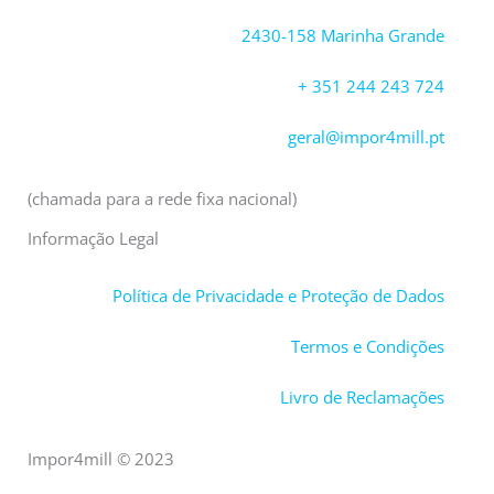
o
d
o
i
2430-158 Marinha Grande
k
n
+ 351 244 243 724
geral@impor4mill.pt
(chamada para a rede fixa nacional)
Informação Legal
Política de Privacidade e Proteção de Dados
Termos e Condições
Livro de Reclamações
Impor4mill © 2023