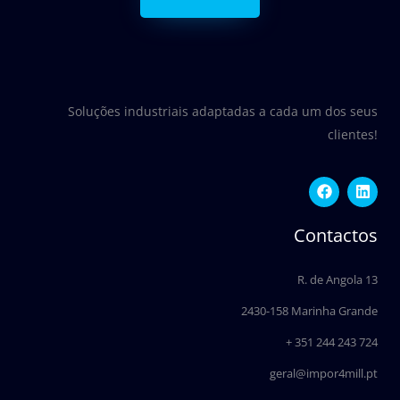
Soluções industriais adaptadas a cada um dos seus
clientes!
F
L
a
i
c
n
e
k
Contactos
b
e
o
d
o
i
R. de Angola 13
k
n
2430-158 Marinha Grande
+ 351 244 243 724
geral@impor4mill.pt