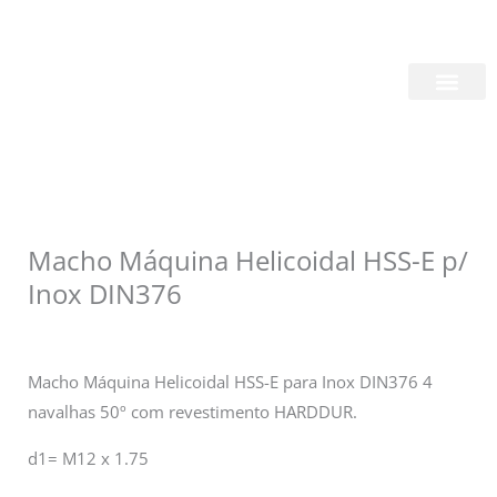
Skip
Login/Register
|
PT
EN
to
content
Quem Somos
Macho Máquina Helicoidal HSS-E p/
Inox DIN376
Macho Máquina Helicoidal HSS-E para Inox DIN376 4
navalhas 50º com revestimento HARDDUR.
d1= M12 x 1.75