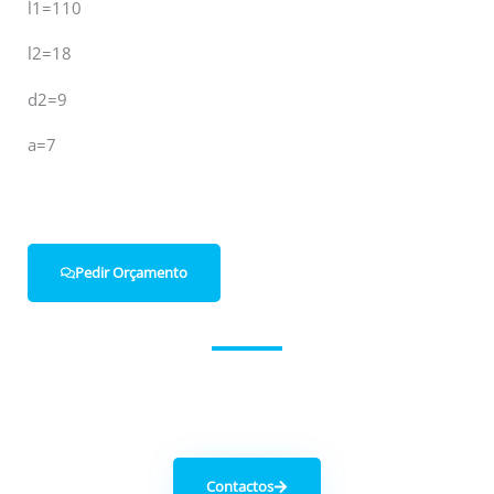
l1=110
l2=18
d2=9
a=7
Pedir Orçamento
Entre em contacto connosco.
Contactos