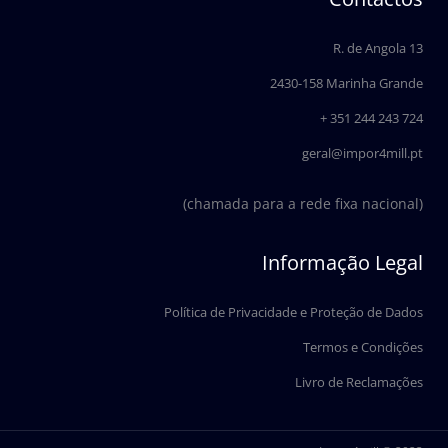
b
e
o
d
o
i
R. de Angola 13
k
n
2430-158 Marinha Grande
+ 351 244 243 724
geral@impor4mill.pt
(chamada para a rede fixa nacional)
Informação Legal
Política de Privacidade e Proteção de Dados
Termos e Condições
Livro de Reclamações