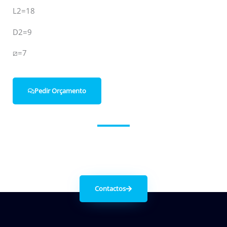
L2=18
D2=9
⧄=7
Pedir Orçamento
Entre em contacto connosco.
Contactos