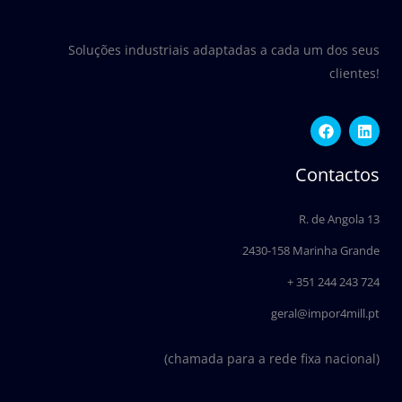
Soluções industriais adaptadas a cada um dos seus
clientes!
F
L
a
i
c
n
e
k
Contactos
b
e
o
d
o
i
R. de Angola 13
k
n
2430-158 Marinha Grande
+ 351 244 243 724
geral@impor4mill.pt
(chamada para a rede fixa nacional)