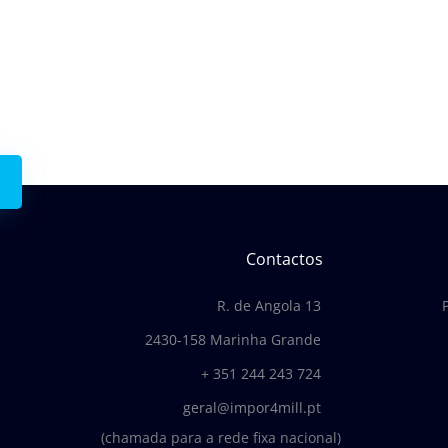
 connosco.
Contactos
R. de Angola 13
2430-158 Marinha Grande
+ 351 244 243 724
geral@impor4mill.pt
(chamada para a rede fixa nacional)