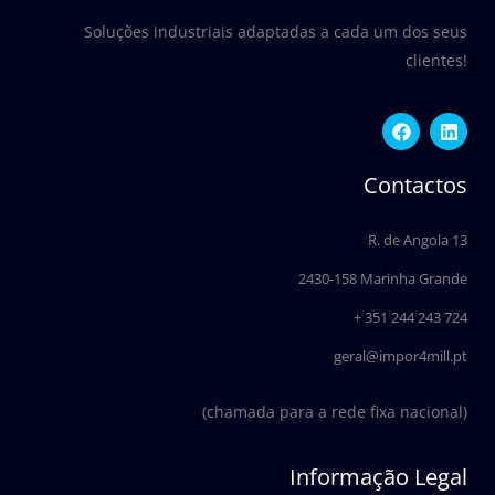
Soluções industriais adaptadas a cada um dos seus
clientes!
F
L
a
i
c
n
e
k
Contactos
b
e
o
d
o
i
R. de Angola 13
k
n
2430-158 Marinha Grande
+ 351 244 243 724
geral@impor4mill.pt
(chamada para a rede fixa nacional)
Informação Legal