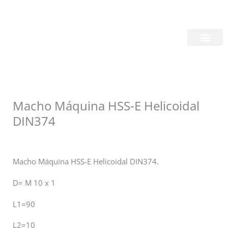
Skip
Login/Register
|
PT
EN
to
content
Quem Somos
Macho Máquina HSS-E Helicoidal
DIN374
Macho Máquina HSS-E Helicoidal DIN374.
D= M 10 x 1
L1=90
L2=10