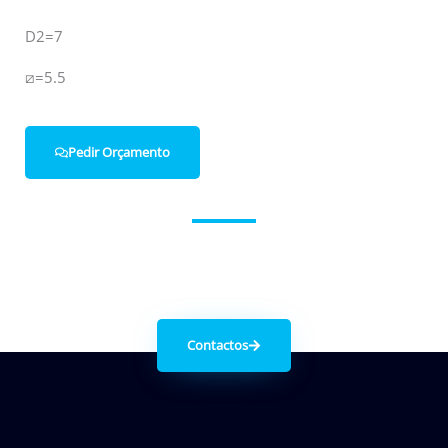
D2=7
⧄=5.5
Pedir Orçamento
Entre em contacto connosco.
Contactos