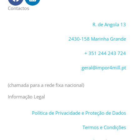
a
i
c
n
Contactos
e
k
b
e
R. de Angola 13
o
d
o
i
2430-158 Marinha Grande
k
n
+ 351 244 243 724
geral@impor4mill.pt
(chamada para a rede fixa nacional)
Informação Legal
Política de Privacidade e Proteção de Dados
Termos e Condições