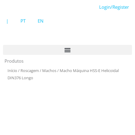
Skip
Login/Register
to
content
|
PT
EN
Produtos
Início
/
Roscagem
/
Machos
/ Macho Máquina HSS-E Helicoidal
DIN376 Longo