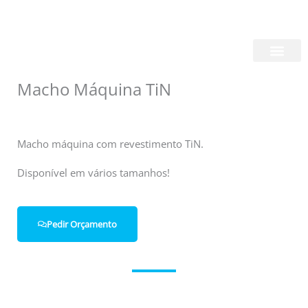
Skip
Login/Register
|
PT
EN
to
content
Quem Somos
Macho Máquina TiN
Macho máquina com revestimento TiN.
Disponível em vários tamanhos!
Pedir Orçamento
Entre em contacto connosco.