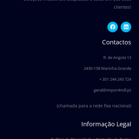
clientes!
F
L
a
i
c
n
e
k
Contactos
b
e
o
d
o
i
R. de Angola 13
k
n
2430-158 Marinha Grande
+ 351 244 243 724
geral@impor4mill.pt
(chamada para a rede fixa nacional)
Informação Legal