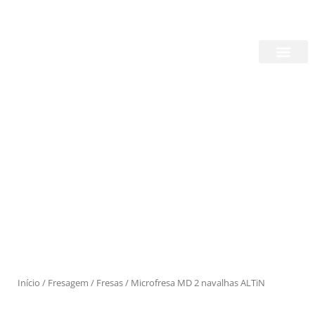
Skip
Login/Register
|
PT
EN
to
content
Quem Somos
Produtos
Início
/
Fresagem
/
Fresas
/ Microfresa MD 2 navalhas ALTiN