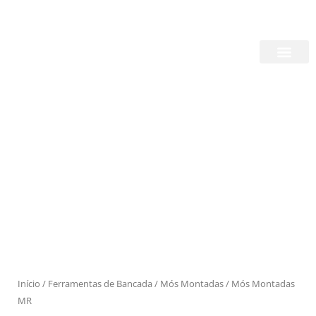
Skip
Login/Register
|
PT
EN
to
content
Quem Somos
Produtos
Início
/
Ferramentas de Bancada
/
Mós Montadas
/ Mós Montadas
MR