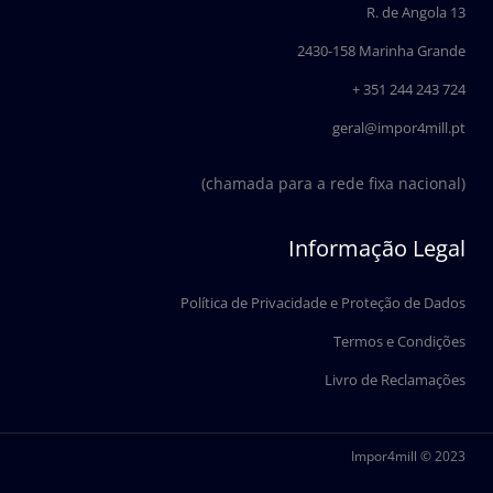
o
i
R. de Angola 13
k
n
2430-158 Marinha Grande
+ 351 244 243 724
geral@impor4mill.pt
(chamada para a rede fixa nacional)
Informação Legal
Política de Privacidade e Proteção de Dados
Termos e Condições
Livro de Reclamações
Impor4mill © 2023