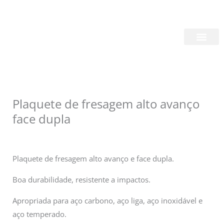
Skip
Login/Register
|
PT
EN
to
content
Quem Somos
Plaquete de fresagem alto avanço
face dupla
Plaquete de fresagem alto avanço e face dupla.
Boa durabilidade, resistente a impactos.
Apropriada para aço carbono, aço liga, aço inoxidável e
aço temperado.