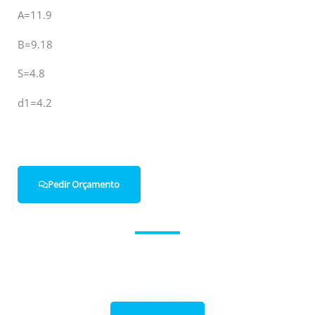
A=11.9
B=9.18
S=4.8
d1=4.2
Pedir Orçamento
Entre em contacto connosco.