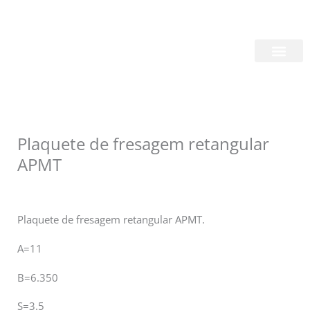
Skip
Login/Register
|
PT
EN
to
content
Quem Somos
Plaquete de fresagem retangular
APMT
Plaquete de fresagem retangular APMT.
A=11
B=6.350
S=3.5