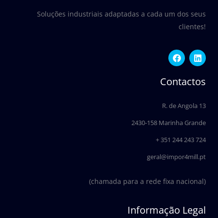
Soluções industriais adaptadas a cada um dos seus
clientes!
F
L
a
i
c
n
e
k
Contactos
b
e
o
d
o
i
R. de Angola 13
k
n
2430-158 Marinha Grande
+ 351 244 243 724
geral@impor4mill.pt
(chamada para a rede fixa nacional)
Informação Legal