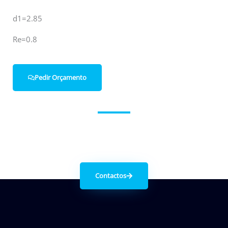
d1=2.85
Re=0.8
Pedir Orçamento
Entre em contacto connosco.
Contactos